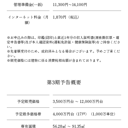
管理準備金(一括)
11,300円〜14,100円
インターネット料金（月
1,870円（税込）
額）
※お申込みの際は、印鑑(認印)と直近2年分の収入証明書(源泉徴収票・確
定申告書等)及び本人確認資料(運転免許証・健康保険証等)をご持参くださ
い。
※先着順受付のため、成約済みとなる場合がございます。予めご了承くだ
さい。
※販売価格には建物に係る消費税相当額が含まれております。
第3期予告概要
予定販売価格
3,500万円台 〜 12,000万円台
予定最多価格帯
4,000万円台（17戸）（1,000万単位）
専有面積
56.28㎡ 〜 91.35㎡