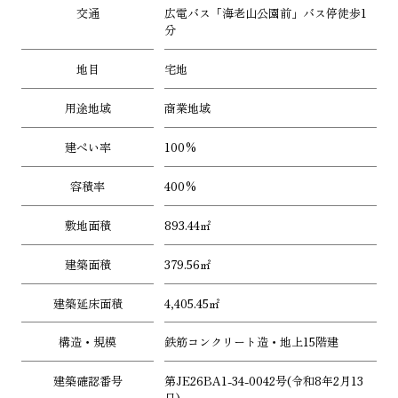
交通
広電バス「海老山公園前」バス停徒歩1
分
地目
宅地
用途地域
商業地域
建ぺい率
100%
容積率
400%
敷地面積
893.44㎡
建築面積
379.56㎡
建築延床面積
4,405.45㎡
構造・規模
鉄筋コンクリート造・地上15階建
建築確認番号
第JE26BA1-34-0042号(令和8年2月13
日)