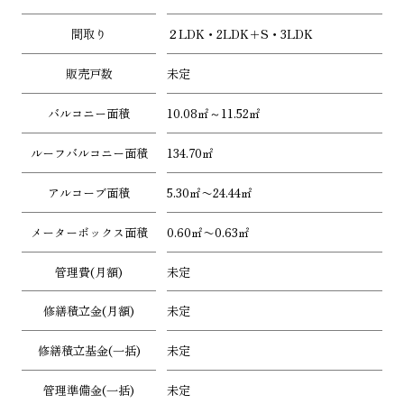
間取り
２LDK・2LDK＋S・3LDK
販売戸数
未定
バルコニー面積
10.08㎡～11.52㎡
ルーフバルコニー面積
134.70㎡
アルコーブ面積
5.30㎡〜24.44㎡
メーターボックス面積
0.60㎡〜0.63㎡
管理費(月額)
未定
修繕積立金(月額)
未定
修繕積立基金(一括)
未定
管理準備金(一括)
未定