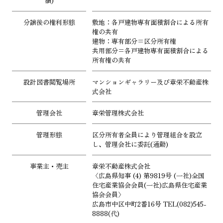
額)
分譲後の権利形態
敷地：各戸建物専有面積割合による所有
権の共有
建物：専有部分=区分所有権
共用部分=各戸建物専有面積割合による
所有権の共有
設計図書閲覧場所
マンションギャラリー及び章栄不動産株
式会社
管理会社
章栄管理株式会社
管理形態
区分所有者全員により管理組合を設立
し、管理会社に委託(通勤)
事業主・売主
章栄不動産株式会社
〈広島県知事 (4) 第9819号 (一社)全国
住宅産業協会会員(一社)広島県住宅産業
協会会員〉
広島市中区中町2番16号 TEL(082)545-
8888(代)