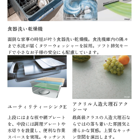
食器洗い乾燥機
面倒な家事の時短が叶う食器洗い乾燥機。食洗機庫内の隅々
まで水流が届くタワーウォッシャーを採用。ソフト排気モー
ドで小さなお子様の安全にも配慮しています。
アクリル人造大理石アク
ユーティリティーシンクE
シーマ
上段にはまな板や網プレート
最高級クラスの人造大理石な
を、中段には調理プレートや
らではの落ち着いた雰囲気と
水切りを設置し、便利な作業
滑らかな質感。上質なキッチ
スペースを実現。キッチンス
ン空間を演出します。