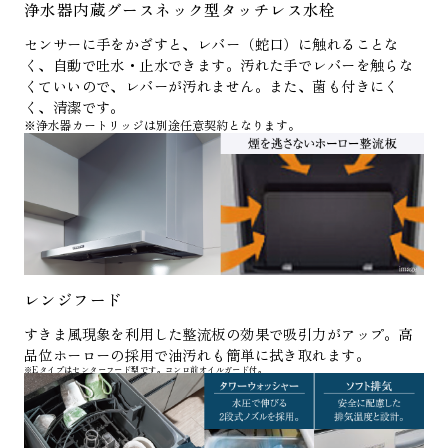
浄水器内蔵グースネック型タッチレス水栓
センサーに手をかざすと、レバー（蛇口）に触れることな
く、自動で吐水・止水できます。汚れた手でレバーを触らな
くていいので、レバーが汚れません。また、菌も付きにく
く、清潔です。
※浄水器カートリッジは別途任意契約となります。
レンジフード
すきま風現象を利用した整流板の効果で吸引力がアップ。高
品位ホーローの採用で油汚れも簡単に拭き取れます。
※Eタイプはセンターフード型です。コンロ前オイルガード付。