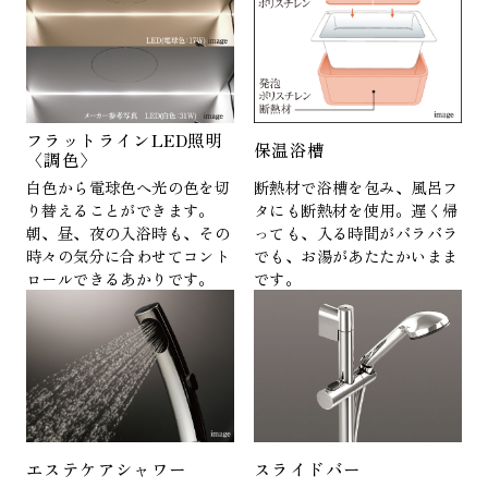
フラットラインLED照明
保温浴槽
〈調色〉
白色から電球色へ光の色を切
断熱材で浴槽を包み、風呂フ
り替えることができます。
タにも断熱材を使用。遅く帰
朝、昼、夜の入浴時も、その
っても、入る時間がバラバラ
時々の気分に合わせてコント
でも、お湯があたたかいまま
ロールできるあかりです。
です。
エステケアシャワー
スライドバー