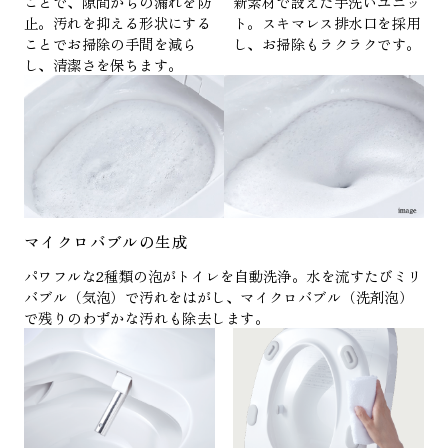
ことで、隙間からの漏れを防
新素材で設えた手洗いユニッ
止。汚れを抑える形状にする
ト。スキマレス排水口を採用
ことでお掃除の手間を減ら
し、お掃除もラクラクです。
し、清潔さを保ちます。
マイクロバブルの生成
パワフルな2種類の泡がトイレを自動洗浄。水を流すたびミリ
バブル（気泡）で汚れをはがし、マイクロバブル（洗剤泡）
で残りのわずかな汚れも除去します。