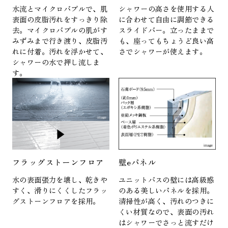
水流とマイクロバブルで、肌
シャワーの高さを使用する人
表面の皮脂汚れをすっきり除
に合わせて自由に調節できる
去。マイクロバブルの肌がす
スライドバー。立ったままで
みずみまで行き渡り、皮脂汚
も、座ってもちょうど良い高
れに付着。汚れを浮かせて、
さでシャワーが使えます。
シャワーの水で押し流しま
す。
フラッグストーンフロア
壁eパネル
水の表面張力を壊し、乾きや
ユニットバスの壁には高級感
すく、滑りにくくしたフラッ
のある美しいパネルを採用。
グストーンフロアを採用。
清掃性が高く、汚れのつきに
くい材質なので、表面の汚れ
はシャワーでさっと流すだけ