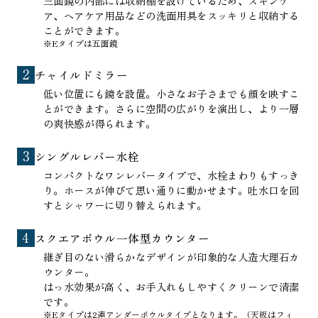
三面鏡の内部には収納棚を設けているため、スキンケ
ア、ヘアケア用品などの洗面用具をスッキリと収納する
ことができます。
※Eタイプは五面鏡
チャイルドミラー
低い位置にも鏡を設置。小さなお子さまでも顔を映すこ
とができます。さらに空間の広がりを演出し、より一層
の爽快感が得られます。
シングルレバー水栓
コンパクトなワンレバータイプで、水栓まわりもすっき
り。ホースが伸びて思い通りに動かせます。吐水口を回
すとシャワーに切り替えられます。
スクエアボウル一体型カウンター
継ぎ目のない滑らかなデザインが印象的な人造大理石カ
ウンター。
はっ水効果が高く、お手入れもしやすくクリーンで清潔
です。
※Eタイプは2連アンダーボウルタイプとなります。（天板はフィ