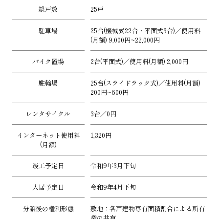
総戸数
25戸
駐車場
25台(機械式22台・平面式3台)／使用料
(月額) 9,000円~22,000円
バイク置場
2台(平面式)／使用料(月額) 2,000円
駐輪場
25台(スライドラック式)／使用料(月額)
200円~600円
レンタサイクル
3台／0円
インターネット使用料
1,320円
(月額)
竣工予定日
令和9年3月下旬
入居予定日
令和9年4月下旬
分譲後の権利形態
敷地：各戸建物専有面積割合による所有
権の共有、