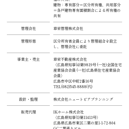
建物：専有部分＝区分所有権、共用部分
＝各戸建物専有面積割合による所有権の
共有
管理会社
章栄管理株式会社
管理形態
区分所有者全員により管理組合を設立
し、管理会社に委託
事業主・売主
章栄不動産株式会社
〈広島県知事(4)第9819号 (一社)全国住宅
産業協会会員 (一社)広島県住宅産業協会
会員〉
広島市中区中町2番16号
TEL(082)545-8888(代)
設計・監理
株式会社ニュートピアプランニング
販売代理
IKホーム株式会社
〈広島県知事(1)第11413号〉
広島県広島市東区二葉の里1-1-72-804
GC二葉通りビル