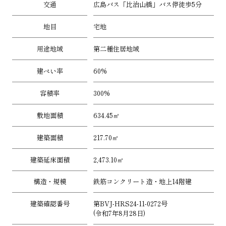
交通
広島バス「比治山橋」バス停徒歩5分
地目
宅地
用途地域
第二種住居地域
建ぺい率
60%
容積率
300%
敷地面積
634.45㎡
建築面積
217.70㎡
建築延床面積
2,473.10㎡
構造・規模
鉄筋コンクリート造・地上14階建
建築確認番号
第BVJ-HRS24-11-0272号
(令和7年8月28日)