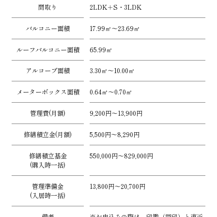
間取り
2LDK＋S・3LDK
バルコニー面積
17.99㎡～23.69㎡
ルーフバルコニー面積
65.99㎡
アルコーブ面積
3.30㎡～10.00㎡
メーターボックス面積
0.64㎡～0.70㎡
管理費(月額)
9,200円～13,900円
修繕積立金(月額)
5,500円～8,290円
修繕積立基金
550,000円～829,000円
(購入時一括)
管理準備金
13,800円～20,700円
(入居時一括)
備考
※お申込みの際は、印鑑（認印）と直近