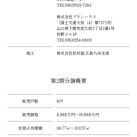
TEL(082)569-7282
株式会社プランハウス
〈国土交通大臣（4）第7371号〉
山口県下関市武久町2丁目3番1号
佐野ビル1F
TEL(083)254-6669
施工
株式会社松村組 広島九州支店
第2期分譲概要
販売戸数
8戸
販売価格
4,988万円～15,888万円
住居占有面積
68.77㎡～103.57㎡