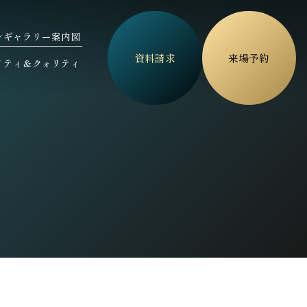
ン
ギャラリー案内図
資料請求
来場予約
リティ＆
クォリティ
P