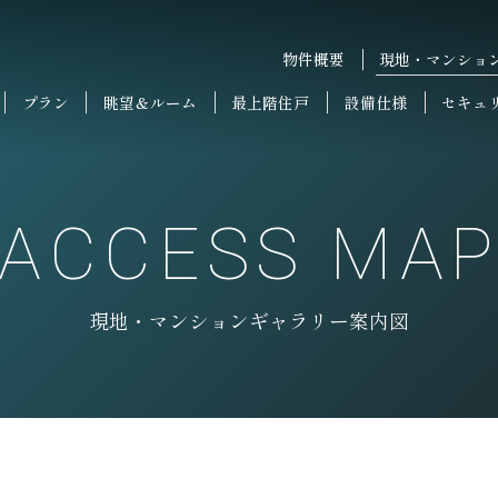
物件概要
現地・マンショ
プラン
眺望＆ルーム
最上階住戸
設備仕様
セキュ
ACCESS MA
現地・マンションギャラリー案内図