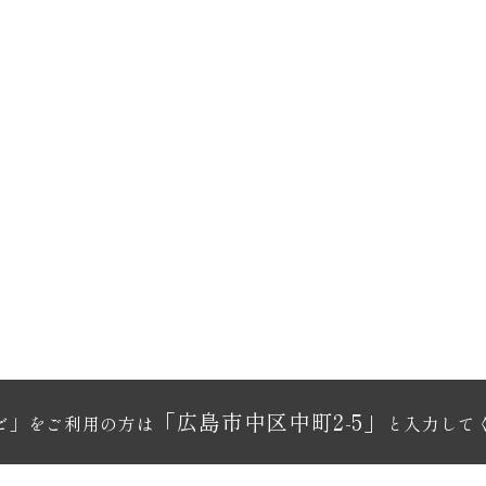
「広島市中区中町2-5」
ビ」をご利用の方は
と入力して